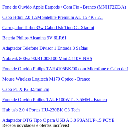
Fone de Ouvido Apple Earpods / Com Fio - Branco (MNHF2ZE/A)
Cabo Hdmi 2.0 1.5M Satellite Premium AL-15 4K / 2.1
Carregador Turbo 33w Cabo Usb Tipo C - Xiaomi
Bateria Philips Alcanina 9V 6LR61
Adaptador Telefone Divisor 1 Entrada 3 Saídas
Nobreak 800va 90.B1.008100 Mini 4 110V NHS
Fone de Ouvido Philips TAH4105BK/00 com Microfone e Cabo de 1.
Mouse Wireless Logitech M170 Optico - Branco
Cabo P1 X P2 3,5mm 2m
Fone de Ouvido Philips TAUE100WT - 3.5MM - Branco
Hub usb 2.0 4 Portas HU-230BK C3 Tech
Adaptador OTG Tipo C para USB A 3.0 P3AMUP-15 PCYE
Receba novidades e ofertas incríveis!