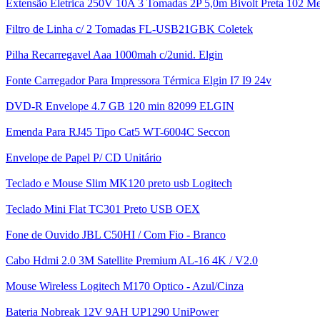
Extensão Eletrica 250V 10A 3 Tomadas 2P 5,0m Bivolt Preta 102 
Filtro de Linha c/ 2 Tomadas FL-USB21GBK Coletek
Pilha Recarregavel Aaa 1000mah c/2unid. Elgin
Fonte Carregador Para Impressora Térmica Elgin I7 I9 24v
DVD-R Envelope 4.7 GB 120 min 82099 ELGIN
Emenda Para RJ45 Tipo Cat5 WT-6004C Seccon
Envelope de Papel P/ CD Unitário
Teclado e Mouse Slim MK120 preto usb Logitech
Teclado Mini Flat TC301 Preto USB OEX
Fone de Ouvido JBL C50HI / Com Fio - Branco
Cabo Hdmi 2.0 3M Satellite Premium AL-16 4K / V2.0
Mouse Wireless Logitech M170 Optico - Azul/Cinza
Bateria Nobreak 12V 9AH UP1290 UniPower